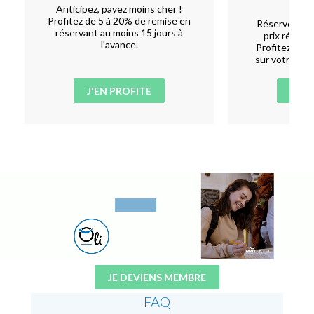
Anticipez, payez moins cher !
Profitez de 5 à 20% de remise en
Réservez vos
réservant au moins 15 jours à
prix réduit 
l'avance.
Profitez de -
sur votre séj
J'EN PROFITE
J'EN
JE DEVIENS MEMBRE
FAQ